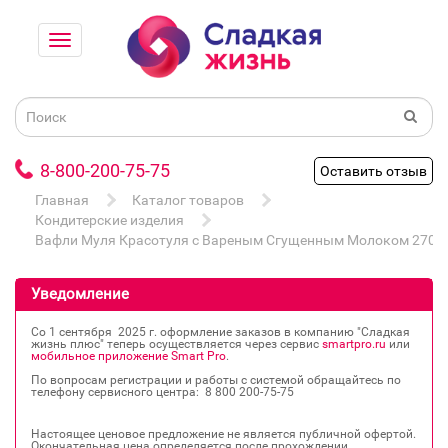
8-800-200-75-75
Оставить отзыв
Главная
Каталог товаров
Кондитерские изделия
Вафли Муля Красотуля с Вареным Сгущенным Молоком 270г
Уведомление
Со 1 сентября 2025 г. оформление заказов в компанию "Сладкая
жизнь плюс" теперь осуществляется через сервис
smartpro.ru
или
мобильное приложение Smart Pro
.
По вопросам регистрации и работы с системой обращайтесь по
телефону сервисного центра: 8 800 200‐75‐75
Настоящее ценовое предложение не является публичной офертой.
Окончательная цена определяется после прохождении