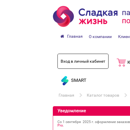
па
по
Главная
О компании
Клиен
Вход в личный кабинет
К
SMART
Главная
Каталог товаров
Уведомление
Со 1 сентября 2025 г. оформление заказо
Pro
.