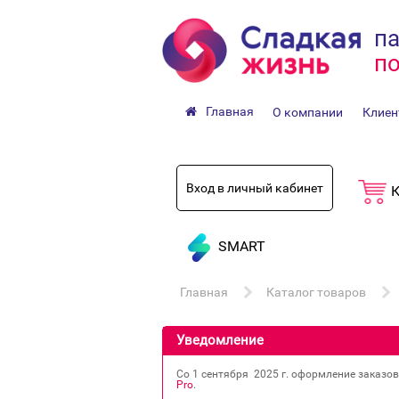
па
по
Главная
О компании
Клиен
Вход в личный кабинет
К
SMART
Главная
Каталог товаров
Уведомление
Со 1 сентября 2025 г. оформление заказо
Pro
.