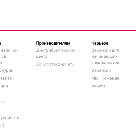
м
Производителям
Карьера
 наличии
Дистрибьюторский
Вакансии для
Ж в
центр
начинающих
х
специалистов
Хочу сотрудничать
ркурий
Вакансии
 заказ
Мы - Команда!
нции
Анкета
кат
рудничать
СК