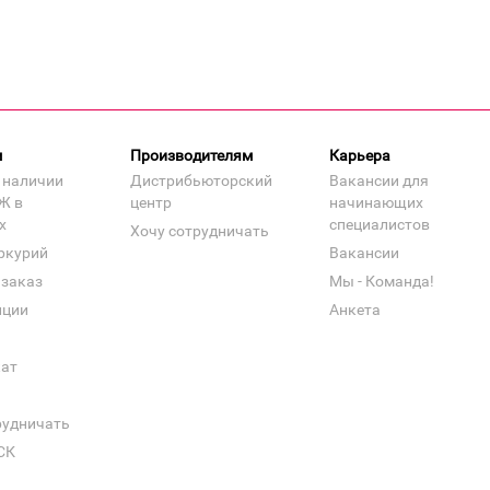
м
Производителям
Карьера
 наличии
Дистрибьюторский
Вакансии для
Ж в
центр
начинающих
х
специалистов
Хочу сотрудничать
ркурий
Вакансии
 заказ
Мы - Команда!
нции
Анкета
кат
рудничать
СК