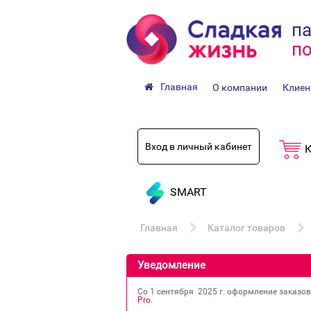
па
по
Главная
О компании
Клиен
Вход в личный кабинет
К
SMART
Главная
Каталог товаров
Уведомление
Со 1 сентября 2025 г. оформление заказо
Pro
.