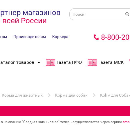
ртнер магазинов
 всей России
8-800-20
там
Производителям
Карьера
аталог товаров
Газета ПФО
Газета МСК
Корма для животных
Корма для собак
Коhм для Собак
в в компанию "Сладкая жизнь плюс" теперь осуществляется через сервис
smar