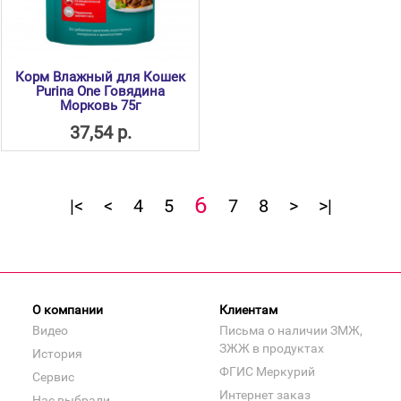
Корм Влажный для Кошек
Purina One Говядина
Морковь 75г
37,54 р.
6
|<
<
4
5
7
8
>
>|
О компании
Клиентам
Видео
Письма о наличии ЗМЖ,
ЗЖЖ в продуктах
История
ФГИС Меркурий
Сервис
Интернет заказ
Нас выбрали