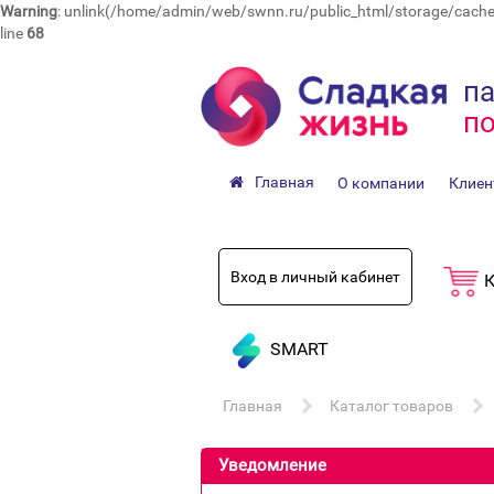
Warning
: unlink(/home/admin/web/swnn.ru/public_html/storage/cache/c
line
68
па
по
Главная
О компании
Клиен
Вход в личный кабинет
К
SMART
Главная
Каталог товаров
Уведомление