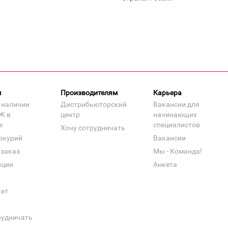
м
Производителям
Карьера
 наличии
Дистрибьюторский
Вакансии для
Ж в
центр
начинающих
х
специалистов
Хочу сотрудничать
ркурий
Вакансии
 заказ
Мы - Команда!
нции
Анкета
кат
рудничать