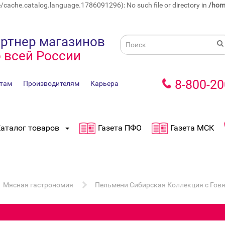
ache.catalog.language.1786091296): No such file or directory in
/hom
ртнер магазинов
 всей России
8-800-20
там
Производителям
Карьера
аталог товаров
Газета ПФО
Газета МСК
Мясная гастрономия
Пельмени Сибирская Коллекция с Говя