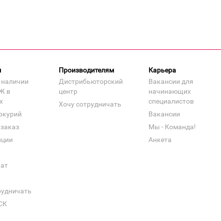
м
Производителям
Карьера
 наличии
Дистрибьюторский
Вакансии для
Ж в
центр
начинающих
х
специалистов
Хочу сотрудничать
ркурий
Вакансии
 заказ
Мы - Команда!
нции
Анкета
кат
рудничать
СК