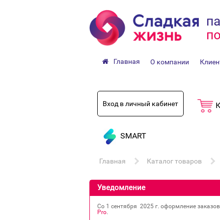
па
по
Главная
О компании
Клиен
Вход в личный кабинет
К
SMART
Главная
Каталог товаров
Уведомление
Со 1 сентября 2025 г. оформление заказо
Pro
.