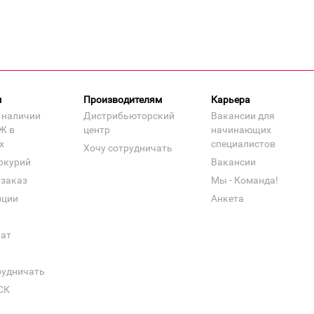
м
Производителям
Карьера
 наличии
Дистрибьюторский
Вакансии для
Ж в
центр
начинающих
х
специалистов
Хочу сотрудничать
ркурий
Вакансии
 заказ
Мы - Команда!
нции
Анкета
кат
рудничать
СК