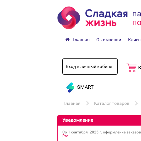
па
по
Главная
О компании
Клиен
Вход в личный кабинет
К
SMART
Главная
Каталог товаров
Уведомление
Со 1 сентября 2025 г. оформление заказо
Pro
.