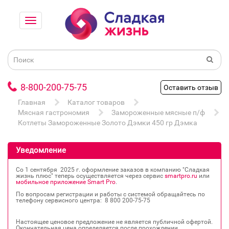
8-800-200-75-75
Оставить отзыв
Главная
Каталог товаров
Мясная гастрономия
Замороженные мясные п/ф
Котлеты Замороженные Золото Дэмки 450 гр Дэмка
Уведомление
Со 1 сентября 2025 г. оформление заказов в компанию "Сладкая
жизнь плюс" теперь осуществляется через сервис
smartpro.ru
или
мобильное приложение Smart Pro
.
По вопросам регистрации и работы с системой обращайтесь по
телефону сервисного центра: 8 800 200‐75‐75
Настоящее ценовое предложение не является публичной офертой.
Окончательная цена определяется после прохождении