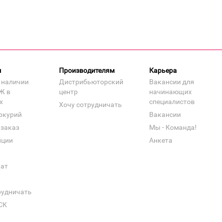
м
Производителям
Карьера
 наличии
Дистрибьюторский
Вакансии для
Ж в
центр
начинающих
х
специалистов
Хочу сотрудничать
ркурий
Вакансии
 заказ
Мы - Команда!
нции
Анкета
кат
рудничать
СК