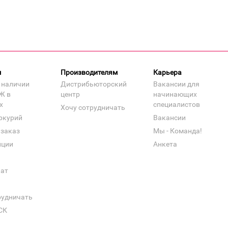
м
Производителям
Карьера
 наличии
Дистрибьюторский
Вакансии для
Ж в
центр
начинающих
х
специалистов
Хочу сотрудничать
ркурий
Вакансии
 заказ
Мы - Команда!
нции
Анкета
кат
рудничать
СК