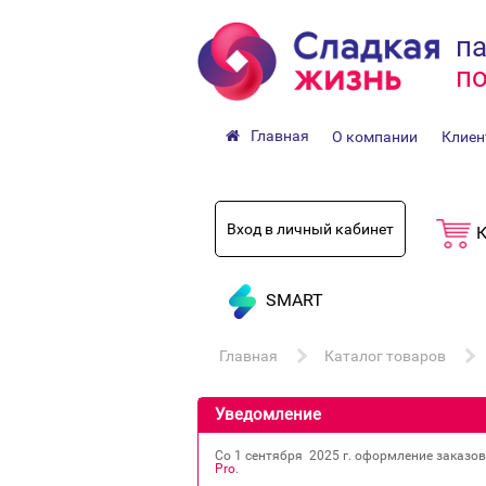
па
по
Главная
О компании
Клиен
Вход в личный кабинет
К
SMART
Главная
Каталог товаров
Уведомление
Со 1 сентября 2025 г. оформление заказо
Pro
.