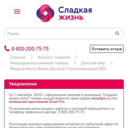
8-800-200-75-75
Оставить отзыв
Главная
Каталог товаров
Непродовольственные товары
Детский мир
Жидкое Мыло Весна Детское Успокаивающее 280г
Уведомление
Со 1 сентября 2025 г. оформление заказов в компанию "Сладкая
жизнь плюс" теперь осуществляется через сервис
smartpro.ru
или
мобильное приложение Smart Pro
.
По вопросам регистрации и работы с системой обращайтесь по
телефону сервисного центра: 8 800 200‐75‐75
Настоящее ценовое предложение не является публичной офертой.
Окончательная цена определяется после прохождении