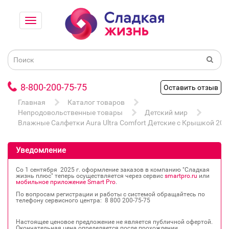
8-800-200-75-75
Оставить отзыв
Главная
Каталог товаров
Непродовольственные товары
Детский мир
Влажные Салфетки Aura Ultra Comfort Детские с Крышкой 20
Уведомление
Со 1 сентября 2025 г. оформление заказов в компанию "Сладкая
жизнь плюс" теперь осуществляется через сервис
smartpro.ru
или
мобильное приложение Smart Pro
.
По вопросам регистрации и работы с системой обращайтесь по
телефону сервисного центра: 8 800 200‐75‐75
Настоящее ценовое предложение не является публичной офертой.
Окончательная цена определяется после прохождении