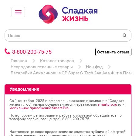
8-800-200-75-75
Оставить отзыв
Главная
Каталог товаров
Непродовольственные товары
Нон-фуд
Батарейки Алкалиновые GP Super G-Tech 24а Ааa 4шт в Пленк
Уведомление
Со 1 сентября 2025 г. оформление заказов в компанию "Сладкая
жизнь плюс" теперь осуществляется через сервис
smartpro.ru
или
мобильное приложение Smart Pro
.
По вопросам регистрации и работы с системой обращайтесь по
телефону сервисного центра: 8 800 200‐75‐75
Настоящее ценовое предложение не является публичной офертой.
Окончательная цена определяется после прохождении