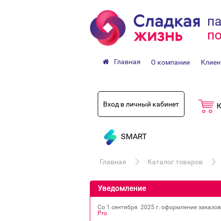
па
по
Главная
О компании
Клиен
Вход в личный кабинет
К
SMART
Главная
Каталог товаров
Уведомление
Со 1 сентября 2025 г. оформление заказо
Pro
.