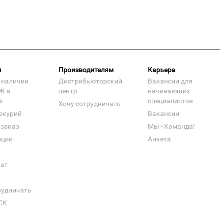
м
Производителям
Карьера
 наличии
Дистрибьюторский
Вакансии для
Ж в
центр
начинающих
х
специалистов
Хочу сотрудничать
ркурий
Вакансии
 заказ
Мы - Команда!
нции
Анкета
кат
рудничать
СК