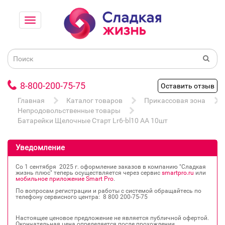
8-800-200-75-75
Оставить отзыв
Главная
Каталог товаров
Прикассовая зона
Непродовольственные товары
Батарейки Щелочные Старт Lr6-bl10 АА 10шт
Уведомление
Со 1 сентября 2025 г. оформление заказов в компанию "Сладкая
жизнь плюс" теперь осуществляется через сервис
smartpro.ru
или
мобильное приложение Smart Pro
.
По вопросам регистрации и работы с системой обращайтесь по
телефону сервисного центра: 8 800 200‐75‐75
Настоящее ценовое предложение не является публичной офертой.
Окончательная цена определяется после прохождении