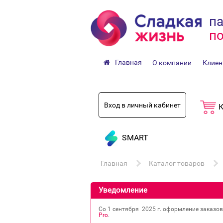
па
по
Главная
О компании
Клиен
Вход в личный кабинет
К
SMART
Главная
Каталог товаров
Уведомление
Со 1 сентября 2025 г. оформление заказо
Pro
.