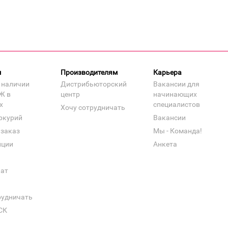
м
Производителям
Карьера
 наличии
Дистрибьюторский
Вакансии для
Ж в
центр
начинающих
х
специалистов
Хочу сотрудничать
ркурий
Вакансии
 заказ
Мы - Команда!
нции
Анкета
кат
рудничать
СК