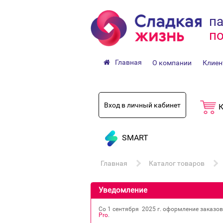
па
по
Главная
О компании
Клиен
Вход в личный кабинет
К
SMART
Главная
Каталог товаров
Уведомление
Со 1 сентября 2025 г. оформление заказо
Pro
.