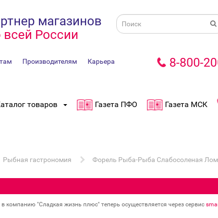
ртнер магазинов
 всей России
8-800-20
там
Производителям
Карьера
аталог товаров
Газета ПФО
Газета МСК
Рыбная гастрономия
Форель Рыба-Рыба Слабосоленая Лом
в в компанию "Сладкая жизнь плюс" теперь осуществляется через сервис
smar