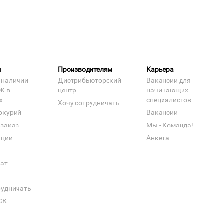
м
Производителям
Карьера
 наличии
Дистрибьюторский
Вакансии для
Ж в
центр
начинающих
х
специалистов
Хочу сотрудничать
ркурий
Вакансии
 заказ
Мы - Команда!
нции
Анкета
кат
рудничать
СК