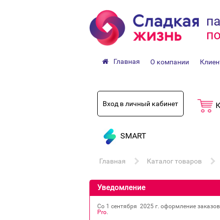
па
по
Главная
О компании
Клиен
Вход в личный кабинет
К
SMART
Главная
Каталог товаров
Уведомление
Со 1 сентября 2025 г. оформление заказо
Pro
.