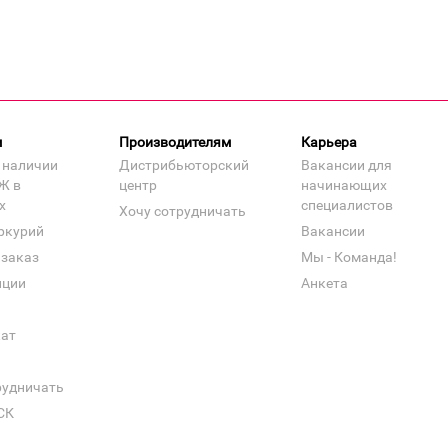
м
Производителям
Карьера
 наличии
Дистрибьюторский
Вакансии для
Ж в
центр
начинающих
х
специалистов
Хочу сотрудничать
ркурий
Вакансии
 заказ
Мы - Команда!
нции
Анкета
кат
рудничать
СК