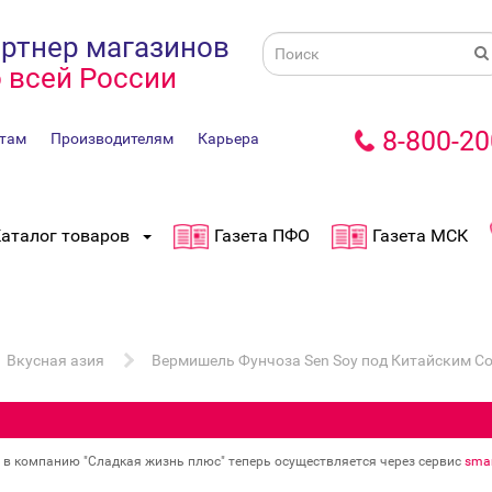
ртнер магазинов
 всей России
8-800-20
там
Производителям
Карьера
аталог товаров
Газета ПФО
Газета МСК
Вкусная азия
Вермишель Фунчоза Sen Soy под Китайским Со
в в компанию "Сладкая жизнь плюс" теперь осуществляется через сервис
smar