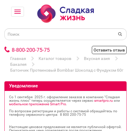
8-800-200-75-75
Оставить отзыв
Главная
Каталог товаров
Вкусная азия
Бакалея
Батончик Протеиновый Bombbar Шоколад с Фундуком 60г
Уведомление
Со 1 сентября 2025 г. оформление заказов в компанию "Сладкая
жизнь плюс" теперь осуществляется через сервис
smartpro.ru
или
мобильное приложение Smart Pro
.
По вопросам регистрации и работы с системой обращайтесь по
телефону сервисного центра: 8 800 200‐75‐75
Настоящее ценовое предложение не является публичной офертой.
Окончательная цена определяется после прохождении