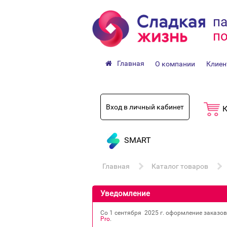
па
по
Главная
О компании
Клиен
Вход в личный кабинет
К
SMART
Главная
Каталог товаров
Уведомление
Со 1 сентября 2025 г. оформление заказо
Pro
.