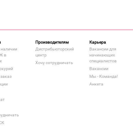
м
Производителям
Карьера
 наличии
Дистрибьюторский
Вакансии для
Ж в
центр
начинающих
х
специалистов
Хочу сотрудничать
ркурий
Вакансии
 заказ
Мы - Команда!
нции
Анкета
кат
рудничать
СК