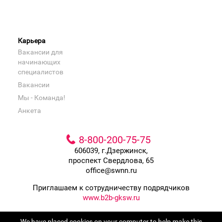
Карьера
Вакансии для
начинающих
специалистов
Вакансии
Мы - Команда!
Анкета
8-800-200-75-75
606039, г.Дзержинск,
проспект Свердлова, 65
office@swnn.ru
Приглашаем к сотрудничеству подрядчиков
www.b2b-gksw.ru
Входит в группу компаний
We have placed cookies on your computer to help make this