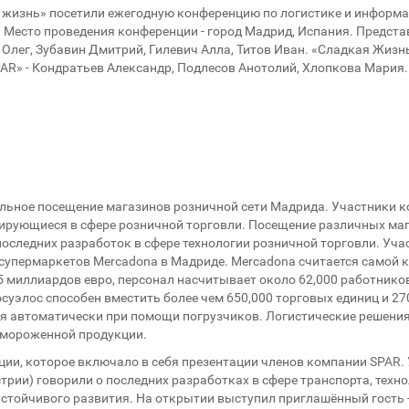
жизнь» посетили ежегодную конференцию по логистике и информа
я. Место проведения конференции - город Мадрид, Испания. Предст
Олег, Зубавин Дмитрий, Гилевич Алла, Титов Иван. «Сладкая Жизн
AR» - Кондратьев Александр, Подлесов Анотолий, Хлопкова Мария.
льное посещение магазинов розничной сети Мадрида. Участники 
ирующиеся в сфере розничной торговли. Посещение различных ма
оследних разработок в сфере технологии розничной торговли. Уч
супермаркетов Mercadona в Мадриде. Mercadona считается самой 
5 миллиардов евро, персонал насчитывает около 62,000 работнико
суэлос способен вместить более чем 650,000 торговых единиц и 2
 автоматически при помощи погрузчиков. Логистические решения 
амороженной продукции.
ии, которое включало в себя презентации членов компании SPAR. 
стрии) говорили о последних разработках в сфере транспорта, техн
устойчивого развития. На открытии выступил приглашённый гость -