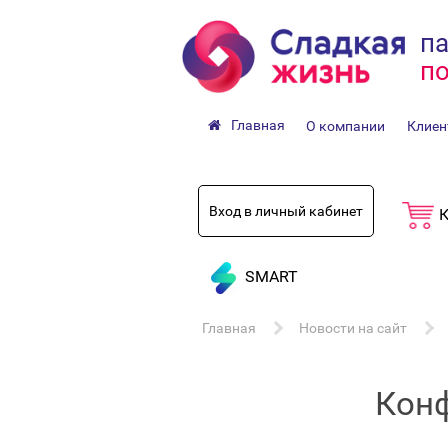
па
по
Главная
О компании
Клиен
Вход в личный кабинет
К
SMART
Главная
Новости на сайт
Конф