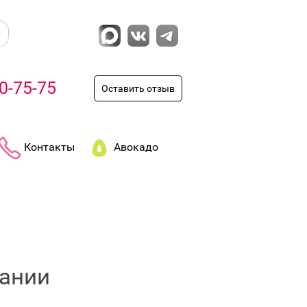
0-75-75
Оставить отзыв
Контакты
Авокадо
пании