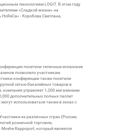
ционным технологиям LOGIT. В этом году
авителями «Сладкой жизни» на
ь HoReCa» - Коробова Светлана,
конференции посетили типичные испанские
газинов позволило участникам
астники конференции также посетили
крупной сетью бакалейных товаров в
в, компания управляет 1,200 магазинами.
70,000 дополнительных полных паллет
могут использоваться также в зонах с
Участники из различных стран (России,
ологий розничной торговли,
 Moshe Rappoport, который является