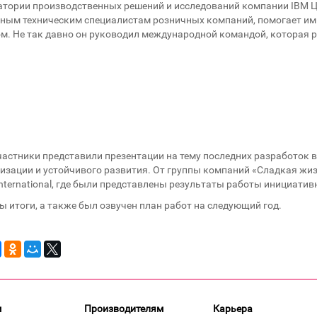
атории производственных решений и исследований компании IBM Ц
вным техническим специалистам розничных компаний, помогает им 
ом. Не так давно он руководил международной командой, которая 
участники представили презентации на тему последних разработок в
мизации и устойчивого развития. От группы компаний «Сладкая жи
ternational, где были представлены результаты работы инициатив
 итоги, а также был озвучен план работ на следующий год.
м
Производителям
Карьера