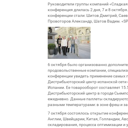
Руководители группы компаний «Сладкая 
конференция длилась 2 дня, 7 и 8 октябр
конференции стали: Шитов Дмитрий, Саев 
Провоторов Александр, Шатов Вадим. «SP
6 октября было организованно дополните
продовольственные компании, специализ
конференции увидеть применение самых п
Дистрибьюторский центр испанской сети 
Испании. Ее товарооборот составляет 15.
Дистрибьюторский центр в городе Сьемпо
ежедневно. Данные паллеты складируются
разными температурами: в зоне фреш и з
7 октября состоялось открытие конференц
Англии, Швейцарии, Китая, Голландии, Ав
складирования, процесса оптимизации и 