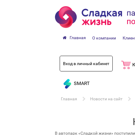
па
по
Главная
О компании
Клиен
Вход в личный кабинет
К
SMART
Главная
Новости на сайт
В автопарк «Сладкой жизни» поступили