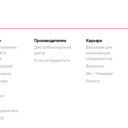
м
Производителям
Карьера
 наличии
Дистрибьюторский
Вакансии для
Ж в
центр
начинающих
х
специалистов
Хочу сотрудничать
ркурий
Вакансии
 заказ
Мы - Команда!
нции
Анкета
кат
рудничать
СК