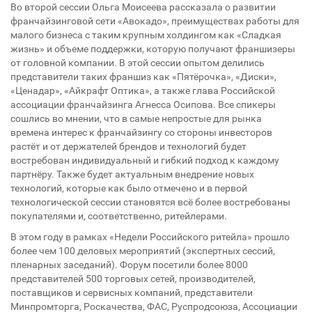
Во второй сессии Ольга Моисеева рассказала о развитии
франчайзинговой сети «Авокадо», преимуществах работы для
малого бизнеса с таким крупным холдингом как «Сладкая
жизнь» и объеме поддержки, которую получают франшизеры
от головной компании. В этой сессии опытом делились
представители таких франшиз как «Пятёрочка», «Диски»,
«Ценадар», «Айкрафт Оптика», а также глава Российской
ассоциации франчайзинга Агнесса Осипова. Все спикеры
сошлись во мнении, что в самые непростые для рынка
времена интерес к франчайзингу со стороны инвесторов
растёт и от держателей брендов и технологий будет
востребован индивидуальный и гибкий подход к каждому
партнёру. Также будет актуальным внедрение новых
технологий, которые как было отмечено и в первой
технологической сессии становятся всё более востребованы
покупателями и, соответственно, ритейлерами.
В этом году в рамках «Недели Российского ритейла» прошло
более чем 100 деловых мероприятий (экспертных сессий,
пленарных заседаний). Форум посетили более 8000
представителей 500 торговых сетей, производителей,
поставщиков и сервисных компаний, представители
Минпромторга, Роскачества, ФАС, Руспродсоюза, Ассоциации