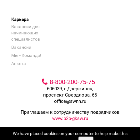
Карьера
Вакансии для
начинающих
специалистов
Вакансии
Мы - Команда!
Анкета
8-800-200-75-75
606039, г.Дзержинск,
проспект Свердлова, 65
office@swnn.ru
Приглашаем к сотрудничеству подрядчиков
www.b2b-gksw.ru
Входит в группу компаний
We have placed cookies on your computer to help make this
Сладкая жизнь