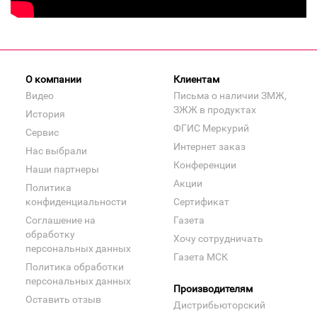
О компании
Клиентам
Видео
Письма о наличии ЗМЖ,
ЗЖЖ в продуктах
История
ФГИС Меркурий
Сервис
Интернет заказ
Нас выбрали
Конференции
Наши партнеры
Акции
Политика
конфиденциальности
Сертификат
Соглашение на
Газета
обработку
Хочу сотрудничать
персональных данных
Газета МСК
Политика обработки
персональных данных
Производителям
Оставить отзыв
Дистрибьюторский