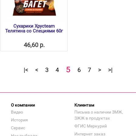
Сухарики Хрусteam
Телятина со Специями 60г
46,60 р.
5
|<
<
3
4
6
7
>
>|
О компании
Клиентам
Видео
Письма о наличии ЗМЖ,
ЗЖЖ в продуктах
История
ФГИС Меркурий
Сервис
Интернет заказ
Нас выбрали