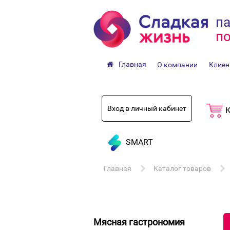
па
по
Главная
О компании
Клиен
Вход в личный кабинет
К
SMART
Главная
Каталог товаров
Мясная гастрономия