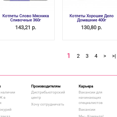
Котлеты Слово Мясника
Котлеты Хорошее Дело
Сливочные 360г
Домашние 400г
143,21 р.
130,80 р.
1
2
3
4
>
>|
м
Производителям
Карьера
 наличии
Дистрибьюторский
Вакансии для
Ж в
центр
начинающих
х
специалистов
Хочу сотрудничать
ркурий
Вакансии
 заказ
Мы - Команда!