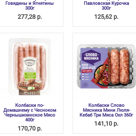
Говядины и Ягнятины
Павловская Курочка
300г
300г
277,28 р.
125,62 р.
Колбаски по-
Колбаски Слово
Домашнему с Чесноком
Мясника Мини Люля-
Чернышихинское Мясо
Кебаб Три Мяса Охл 360г
400г
141,10 р.
170,70 р.